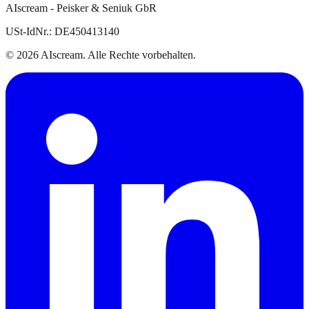
AIscream - Peisker & Seniuk GbR
USt-IdNr.:
DE450413140
©
2026
AIscream
. Alle Rechte vorbehalten.